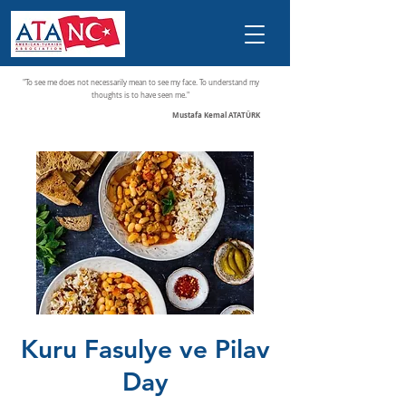
"To see me does not necessarily mean to see my face. To understand my
thoughts is to have seen me."
Mustafa Kemal ATATÜRK
Kuru Fasulye ve Pilav
Day