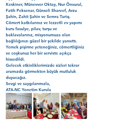
Keskiner, Münevver Oktay, Nur Önvural, 
Fatih Peksenar, Günseli Shareef, Arzu 
Şahin, Zahit Şahin ve Semra Tariq. 
Cömert katkılarınız ve lezzetli ev yapımı 
kuru fasulye, pilav, turşu ve 
baklavalarınız, misyonumuza olan 
bağlılığınızı güzel bir şekilde yansıttı. 
Yemek pişirme yeteneğiniz, cömertliğiniz 
ve coşkunuz her bir serviste açıkça 
hissedildi.
Gelecek etkinliklerimizde sizleri tekrar 
aramızda görmekten büyük mutluluk 
duyacağız.
Sevgi ve saygılarımızla,
ATA-NC Yonetim Kurulu