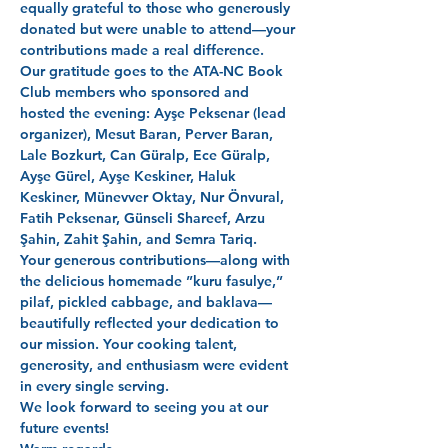
equally grateful to those who generously 
donated but were unable to attend—your 
contributions made a real difference.
Our gratitude goes to the ATA-NC Book 
Club members who sponsored and 
hosted the evening: Ayşe Peksenar (lead 
organizer), Mesut Baran, Perver Baran, 
Lale Bozkurt, Can Güralp, Ece Güralp, 
Ayşe Gürel, Ayşe Keskiner, Haluk 
Keskiner, Münevver Oktay, Nur Önvural, 
Fatih Peksenar, Günseli Shareef, Arzu 
Şahin, Zahit Şahin, and Semra Tariq. 
Your generous contributions—along with 
the delicious homemade ”kuru fasulye,” 
pilaf, pickled cabbage, and baklava—
beautifully reflected your dedication to 
our mission. Your cooking talent, 
generosity, and enthusiasm were evident 
in every single serving.
We look forward to seeing you at our 
future events!