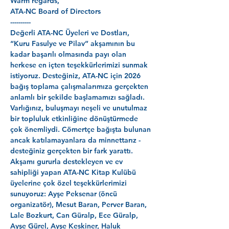
Warm regards,
ATA-NC Board of Directors
----------
Değerli ATA-NC Üyeleri ve Dostları,
“Kuru Fasulye ve Pilav” akşamının bu 
kadar başarılı olmasında payı olan 
herkese en içten teşekkürlerimizi sunmak 
istiyoruz. Desteğiniz, ATA-NC için 2026 
bağış toplama çalışmalarımıza gerçekten 
anlamlı bir şekilde başlamamızı sağladı. 
Varlığınız, buluşmayı neşeli ve unutulmaz 
bir topluluk etkinliğine dönüştürmede 
çok önemliydi. Cömertçe bağışta bulunan 
ancak katılamayanlara da minnettarız - 
desteğiniz gerçekten bir fark yarattı.
Akşamı gururla destekleyen ve ev 
sahipliği yapan ATA-NC Kitap Kulübü 
üyelerine çok özel teşekkürlerimizi 
sunuyoruz: Ayşe Peksenar (öncü 
organizatör), Mesut Baran, Perver Baran, 
Lale Bozkurt, Can Güralp, Ece Güralp, 
Ayşe Gürel, Ayşe Keskiner, Haluk 